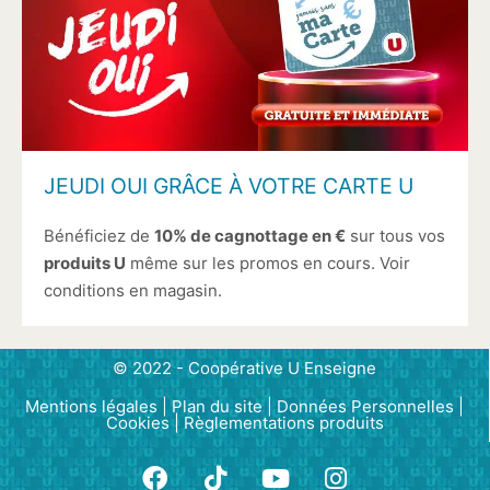
JEUDI OUI GRÂCE À VOTRE CARTE U
Bénéficiez de
10% de cagnottage en €
sur tous vos
produits U
même sur les promos en cours. Voir
conditions en magasin.
© 2022 - Coopérative U Enseigne
Mentions légales
|
Plan du site
|
Données Personnelle
s |
Cookies
|
Règlementations produits